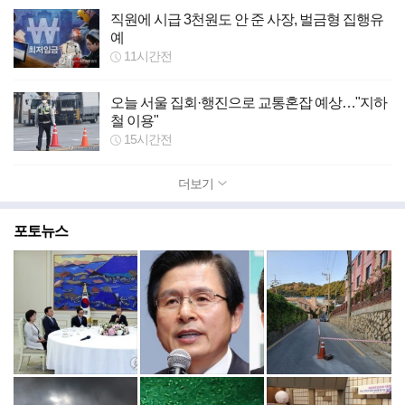
직원에 시급 3천원도 안 준 사장, 벌금형 집행유
예
11시간전
오늘 서울 집회·행진으로 교통혼잡 예상…"지하
철 이용"
15시간전
더보기
포토뉴스