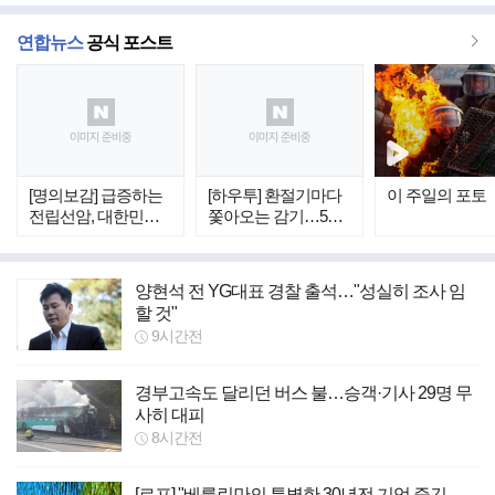
더
연합뉴스
공식 포스트
보
기
[명의보감] 급증하는
[하우투] 환절기마다
이 주일의 포토
전립선암, 대한민국
쫓아오는 감기…5가
중년 남성이 위험하
지 확실한 예방법
다
양현석 전 YG대표 경찰 출석…"성실히 조사 임
할 것"
9시간전
경부고속도 달리던 버스 불…승객·기사 29명 무
사히 대피
8시간전
[르포] "베를린만의 특별한 30년전 기억 즐긴