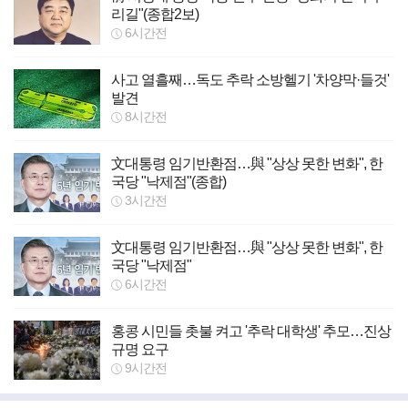
리길"(종합2보)
6시간전
사고 열흘째…독도 추락 소방헬기 '차양막·들것'
발견
8시간전
文대통령 임기반환점…與 "상상 못한 변화", 한
국당 "낙제점"(종합)
3시간전
文대통령 임기반환점…與 "상상 못한 변화", 한
국당 "낙제점"
6시간전
홍콩 시민들 촛불 켜고 '추락 대학생' 추모…진상
규명 요구
9시간전