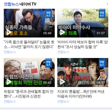
더
연합뉴스
네이버 TV
동
동
보
영
영
상
상
기
뉴
뉴
스
스
재
재
05:49
01:07
생
생
시
시
"가족 품으로 돌려달라" 눈물로 호
'비아이 마약 제보자 협박 의혹' 양
간
간
소…이낙연 "끝까지 포기 않겠다"
현석 "조사 성실히 임할 것"
연합뉴스
연합뉴스
동
동
영
영
상
상
뉴
뉴
스
스
재
재
00:43
08:57
생
생
시
시
트럼프 "중국과 관세철회 합의 안
지코의 '흔들림'…8년 만에 꺼낸
간
간
했다"…시진핑과 신경전
마음속 이야기(인터뷰)
연합뉴스
연합뉴스