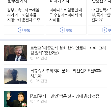
한무선 기자
이덕기 기자
안승섭 기
경부고속도서 트레일
피아니스트 임동민 대
中 관변학자 
러가 가드레일 추돌…
구 수성아트피아서 리
부, 국가보안
지명수배 운전자 도주
사이틀
진해야"
구독
구독
트럼프 "대중관세 철회 합의 안했다…中이 그러
길 원해"(종합2보)
14시간전
日규슈 사쿠라지마 분화…화산연기 5천500ｍ
치솟아
10시간전
[2보] '주사파 발언' 박홍 전 서강대 총장 선종
10시간전