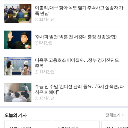
이총리, 대구 찾아 독도 헬기 추락사고 실종자 가
족 면담
11시간전
'주사파 발언' 박홍 전 서강대 총장 선종(종합)
9시간전
다음주 고용호조 이어질까…정부 경기진단도
주목
11시간전
수능 전 주말 '컨디션 관리' 중요…"6시간 숙면, 과
식은 피해야"
13시간전
오늘의 기자
전체보기