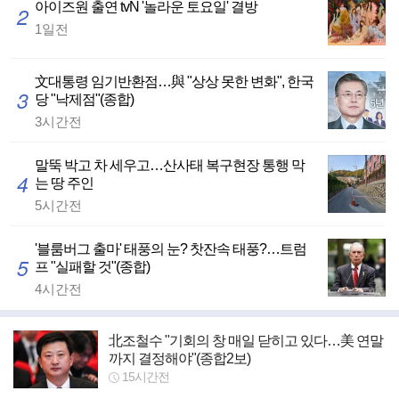
아이즈원 출연 tvN '놀라운 토요일' 결방
2
1일전
文대통령 임기반환점…與 "상상 못한 변화", 한국
3
당 "낙제점"(종합)
3시간전
말뚝 박고 차 세우고…산사태 복구현장 통행 막
4
는 땅 주인
5시간전
'블룸버그 출마' 태풍의 눈? 찻잔속 태풍?…트럼
5
프 "실패할 것"(종합)
4시간전
北조철수 "기회의 창 매일 닫히고 있다…美 연말
까지 결정해야"(종합2보)
15시간전