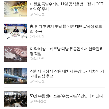
세월호 특별수사단 11일 공식출범…'헬기·CCT
V 의혹' 주시
7시간전
靑, 임기 후반기 첫날 野·언론 대면…'국정 로드
맵' 주목
9시간전
'마약 비상'…베트남 다낭 유흥업소서 한국인 6
명 적발
9시간전
'상한제 대상지' 잠원·대치서 분양…시세차익 기
대에 관심 후끈
9시간전
50만 수험생이 쓰는 '수능 샤프' 8년만에 바뀐다
13시간전