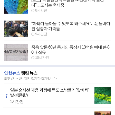
다"…도시는 축제중
8시간전
"아빠가 돌아올 수 있도록 해주세요"…눈물바다
된 실종자 가족들
9시간전
죽음 앞둔 60년 동거인 통장서 13억원 빼내 쓴 8
0대 집유
10시간전
연합뉴스
랭킹 뉴스
오후 7시 ~ 8시 까지
집계한 결과입니다.
일본 순시선 대응 과정에 독도 소방헬기 '앞바퀴'
1
발견(종합)
1시간전