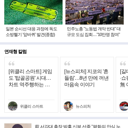
일본 순시선 대응 과정에 독도
민주노총 "노동법 개악 반대" 대
소방헬기 '앞바퀴' 발견(종합)
규모 도심 집회…"10만명 참여"
연재형 칼럼
[위클리 스마트] 게임
[뉴스피처] 지코의 '흔
[길
도 '탑골공원' 시대…
들림'…8년 만에 꺼낸
·쇼
차트 역주행하는 그
마음속 이야기
無 
시절 히트작들
위클리 스마트
뉴스피처
前 서강대 총장 박홍 신부 선종 "평화의 안식 누