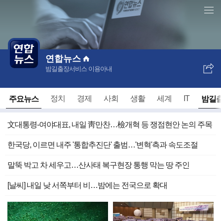
언
본
론
문
전체 언론사 홈
사
바
개
로
별
가
홈
기
연합뉴스
밤길출장서비스 이용아내
SNS
보
내
주요뉴스
밤길
정치
경제
사회
생활
세계
IT
기
文대통령-여야대표, 내일 靑만찬…檢개혁 등 쟁점현안 논의 주목
한국당, 이르면 내주 '통합추진단' 출범…'변혁'측과 속도조절
말뚝 박고 차 세우고…산사태 복구현장 통행 막는 땅 주인
[날씨] 내일 낮 서쪽부터 비…밤에는 전국으로 확대